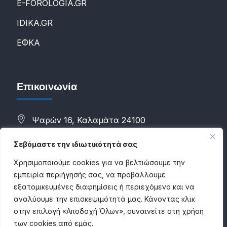
E-FOROLOGIA.GR
IDIKA.GR
ΕΦΚΑ
Επικοινωνία
Ψαρών 16, Καλαμάτα 24100
(+30) 2721088298
Σεβόμαστε την ιδιωτικότητά σας
(+30) 6983784500
Χρησιμοποιούμε cookies για να βελτιώσουμε την
εμπειρία περιήγησής σας, να προβάλλουμε
info@proconsultancies.com
εξατομικευμένες διαφημίσεις ή περιεχόμενο και να
αναλύουμε την επισκεψιμότητά μας. Κάνοντας κλικ
στην επιλογή «Αποδοχή Όλων», συναινείτε στη χρήση
των cookies από εμάς.