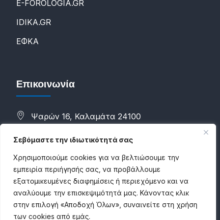
E-FOROLOGIA.GR
IDIKA.GR
ΕΦΚΑ
Επικοινωνία
Ψαρών 16, Καλαμάτα 24100
(+30) 2721088298
Σεβόμαστε την ιδιωτικότητά σας
(+30) 6983784500
Χρησιμοποιούμε cookies για να βελτιώσουμε την
εμπειρία περιήγησής σας, να προβάλλουμε
info@proconsultancies.com
εξατομικευμένες διαφημίσεις ή περιεχόμενο και να
αναλύουμε την επισκεψιμότητά μας. Κάνοντας κλικ
στην επιλογή «Αποδοχή Όλων», συναινείτε στη χρήση
των cookies από εμάς.