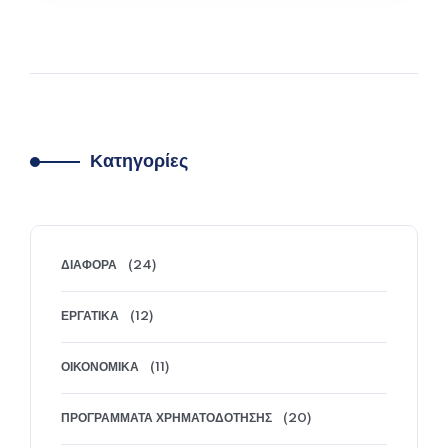
επαγγελματικής εμπειρίας που υλοποιεί η ΔΥΠΑ
(πρώην ΟΑΕΔ), με 100% επιχορήγηση για
διάστημα 6 μηνών. Το πρόγραμμα απευθύνεται
σε ανέργους ηλικίας 30 ετών και άνω,
αποφοίτους τουλάχιστον δευτεροβάθμιας
εκπαίδευσης, και έχει στόχο την απόκτηση
Κατηγορίες
πολύτιμης εργασιακής εμπειρίας σε πραγματικές
συνθήκες, με σκοπό τη διευκόλυνση…
ΠΕΡΙΣΣΌΤΕΡΑ
ΔΙΆΦΟΡΑ
(24)
ΕΡΓΑΤΙΚΆ
(12)
ΟΙΚΟΝΟΜΙΚΆ
(11)
ΠΡΟΓΡΆΜΜΑΤΑ ΧΡΗΜΑΤΟΔΌΤΗΣΗΣ
(20)