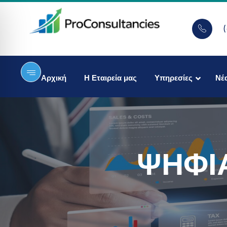
Αρχική
Η Εταιρεία μας
Υπηρεσίες
Νέ
ΨΗΦΙ