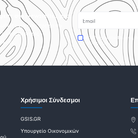
φείτε στο Newsletter μας!
ωθείτε για όσα πρέπει να
, χωρίς περιττές
Αποδέχομαι την
Πολιτική 
ορίες.
εγγραφή μου.
Χρήσιμοι Σύνδεσμοι
Επ
GSIS.GR
Υπουργείο Οικονομικών
υρύ