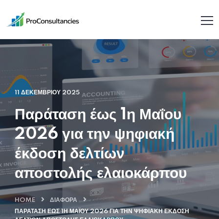
11 ΔΕΚΕΜΒΡΊΟΥ 2025
Παράταση έως 1η Μαΐου
2026 για την ψηφιακή
έκδοση δελτίων
αποστολής ελαιοκάρπου
HOME
ΔΙΆΦΟΡΑ
ΠΑΡΆΤΑΣΗ ΈΩΣ 1Η ΜΑΪ́ΟΥ 2026 ΓΙΑ ΤΗΝ ΨΗΦΙΑΚΉ ΈΚΔΟΣΗ