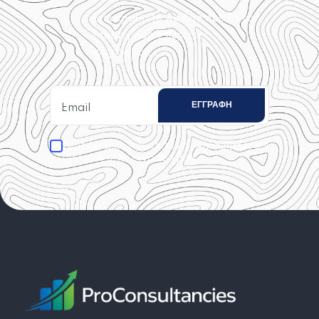
Ενημερωθείτε για όσα πρέπει να
ξέρετε, χωρίς περιττές
πληροφορίες.
Αποδέχομαι την
και
Πολιτική Απορρήτου
συναινώ στην εγγραφή μου.