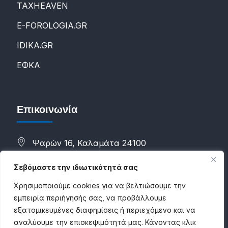
ΤΑXHEAVEN
E-FOROLOGIA.GR
IDIKA.GR
ΕΦΚΑ
Επικοινωνία
Ψαρών 16, Καλαμάτα 24100
(+30) 2721088298
Σεβόμαστε την ιδιωτικότητά σας
(+30) 6983784500
Χρησιμοποιούμε cookies για να βελτιώσουμε την
εμπειρία περιήγησής σας, να προβάλλουμε
info@proconsultancies.com
εξατομικευμένες διαφημίσεις ή περιεχόμενο και να
αναλύουμε την επισκεψιμότητά μας. Κάνοντας κλικ