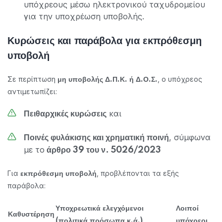
υπόχρεους μέσω ηλεκτρονικού ταχυδρομείου
για την υποχρέωση υποβολής.
Κυρώσεις και παράβολα για εκπρόθεσμη
υποβολή
Σε περίπτωση
, ο υπόχρεος
μη υποβολής Δ.Π.Κ. ή Δ.Ο.Σ.
αντιμετωπίζει:
και
Πειθαρχικές κυρώσεις
, σύμφωνα
Ποινές φυλάκισης και χρηματική ποινή
με το
άρθρο 39 του ν. 5026/2023
Για
, προβλέπονται τα εξής
εκπρόθεσμη υποβολή
παράβολα:
Υποχρεωτικά ελεγχόμενοι
Λοιποί
Καθυστέρηση
(πολιτικά πρόσωπα κ.ά.)
υπόχρεοι