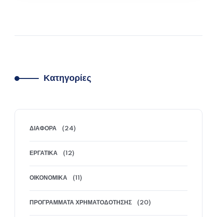
επιδόματος θέρμανσης για τη χειμερινή περίοδο
2025–2026. Το επίδομα θα δοθεί και φέτος μέσω
της ηλεκτρονικής πλατφόρμας myΘέρμανση της
ΑΑΔΕ, με στόχο τη στήριξη των νοικοκυριών
απέναντι στις αυξημένες τιμές ενέργειας. Ποιοι
είναι δικαιούχοι του επιδόματος θέρμανσης…
Κατηγορίες
ΠΕΡΙΣΣΌΤΕΡΑ
ΔΙΆΦΟΡΑ
(24)
ΕΡΓΑΤΙΚΆ
(12)
ΟΙΚΟΝΟΜΙΚΆ
(11)
ΠΡΟΓΡΆΜΜΑΤΑ ΧΡΗΜΑΤΟΔΌΤΗΣΗΣ
(20)