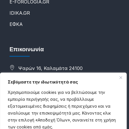
E-FOROLOGIA.GR
IDIKA.GR
ΕΦΚΑ
Επικοινωνία
Ψαρών 16, Καλαμάτα 24100
(+30) 2721088298
Σεβόμαστε την ιδιωτικότητά σας
(+30) 6983784500
Χρησιμοποιούμε cookies για να βελτιώσουμε την
εμπειρία περιήγησής σας, να προβάλλουμε
info@proconsultancies.com
εξατομικευμένες διαφημίσεις ή περιεχόμενο και να
αναλύουμε την επισκεψιμότητά μας. Κάνοντας κλικ
στην επιλογή «Αποδοχή Όλων», συναινείτε στη χρήση
των cookies από εμάς.