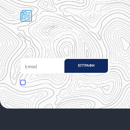
Εγγραφείτε στο Newsletter
μας!
Ενημερωθείτε για όσα πρέπει να
ξέρετε, χωρίς περιττές
πληροφορίες.
Αποδέχομαι την
και
Πολιτική Απορρήτου
συναινώ στην εγγραφή μου.