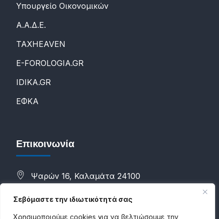
Υπουργείο Οικονομικών
Α.Α.Δ.Ε.
ΤΑXHEAVEN
E-FOROLOGIA.GR
IDIKA.GR
ΕΦΚΑ
Επικοινωνία
Ψαρών 16, Καλαμάτα 24100
(+30) 2721088298
Σεβόμαστε την ιδιωτικότητά σας
(+30) 6983784500
Χρησιμοποιούμε cookies για να βελτιώσουμε την