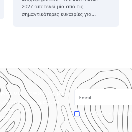
2027 αποτελεί μία από τις
σημαντικότερες ευκαιρίες για…
φείτε στο Newsletter μας!
ωθείτε για όσα πρέπει να
, χωρίς περιττές
Αποδέχομαι την
Πολιτική 
ορίες.
εγγραφή μου.