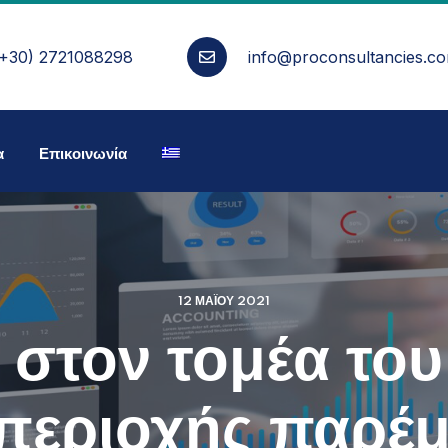
(+30) 2721088298
info@proconsultancies.c
α
Επικοινωνία
12 ΜΑΪ́ΟΥ 2021
 στον τομέα του
 περιοχής παρέ