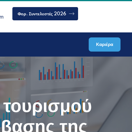
Φορ. Συντελεστές 2026
om
Καριέρα
 τουρισμού
μβασης της