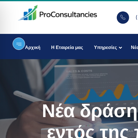
Αρχική
Η Εταιρεία μας
Υπηρεσίες
Νέ
Νέα δράση
εντός της