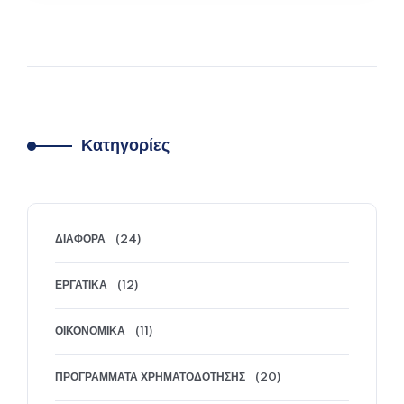
από ανέργους ηλικίας 18-29 ετών. Το πρόγραμμα
δίνει ιδιαίτερη έμφαση στις γυναίκες και σε
δραστηριότητες της ψηφιακής και πράσινης
οικονομίας. Ποιοι είναι οι δικαιούχοι Δικαιούχοι
του προγράμματος είναι: Εγγεγραμμένοι άνεργοι
στο ψηφιακό μητρώο ΔΥΠΑ Ηλικίας 18 έως 29
Κατηγορίες
ετών…
ΠΕΡΙΣΣΌΤΕΡΑ
ΔΙΆΦΟΡΑ
(24)
ΕΡΓΑΤΙΚΆ
(12)
ΟΙΚΟΝΟΜΙΚΆ
(11)
ΠΡΟΓΡΆΜΜΑΤΑ ΧΡΗΜΑΤΟΔΌΤΗΣΗΣ
(20)