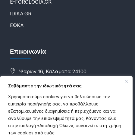
E-FOROLOGIA.GR
IDIKA.GR
ΕΦΚΑ
Επικοινωνία
Ψαρών 16, Καλαμάτα 24100
(+30) 2721088298
Σεβόμαστε την ιδιωτικότητά σας
(+30) 6983784500
Χρησιμοποιούμε cookies για να βελτιώσουμε την
εμπειρία περιήγησής σας, να προβάλλουμε
info@proconsultancies.com
εξατομικευμένες διαφημίσεις ή περιεχόμενο και να
αναλύουμε την επισκεψιμότητά μας. Κάνοντας κλικ
στην επιλογή «Αποδοχή Όλων», συναινείτε στη χρήση
των cookies από εμάς.