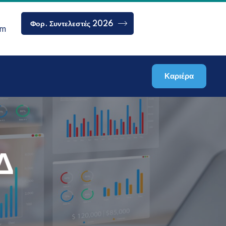
Φορ. Συντελεστές 2026
om
Καριέρα
Δ