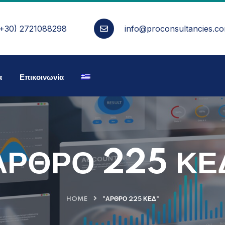
(+30) 2721088298
info@proconsultancies.c
α
Επικοινωνία
ΑΡΘΡΟ 225 ΚΕ
HOME
"ΑΡΘΡΟ 225 ΚΕΔ"