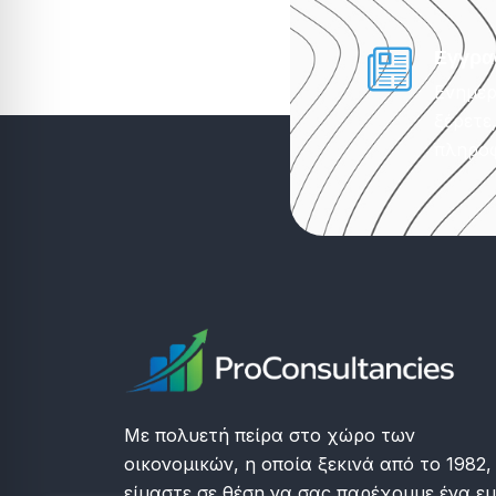
Εγγρα
Ενημερ
ξέρετε
πληροφ
Με πολυετή πείρα στο χώρο των
οικονομικών, η οποία ξεκινά από το 1982,
είμαστε σε θέση να σας παρέχουμε ένα ε