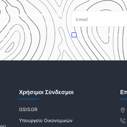
φείτε στο Newsletter μας!
ωθείτε για όσα πρέπει να
, χωρίς περιττές
Αποδέχομαι την
Πολιτική 
ορίες.
εγγραφή μου.
Χρήσιμοι Σύνδεσμοι
Επ
GSIS.GR
Υπουργείο Οικονομικών
υρύ