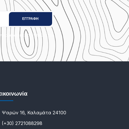
και συναινώ στην
Απορρήτου
ικοινωνία
Ψαρών 16, Καλαμάτα 24100
(+30) 2721088298