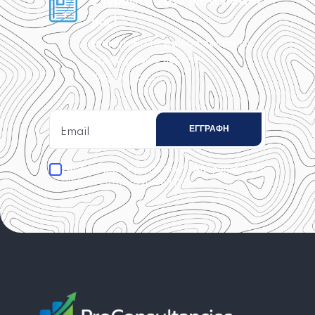
Εγγραφείτε στο Newsletter
μας!
Ενημερωθείτε για όσα πρέπει να
ξέρετε, χωρίς περιττές
πληροφορίες.
Αποδέχομαι την
και
Πολιτική Απορρήτου
συναινώ στην εγγραφή μου.