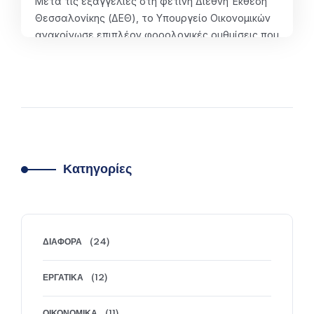
Μετά τις εξαγγελίες στη φετινή Διεθνή Έκθεση
Θεσσαλονίκης (ΔΕΘ), το Υπουργείο Οικονομικών
ανακοίνωσε επιπλέον φορολογικές ρυθμίσεις που
ενισχύουν τα εισοδήματα νοικοκυριών και
επαγγελματιών, δίνουν νέα κίνητρα για
ηλεκτρονικές συναλλαγές και επεκτείνουν
στοχευμένα φορολογικά οφέλη σε κοινωνικές και
παραγωγικές ομάδες. Παρακάτω παρουσιάζονται
αναλυτικά οι νέες επιμέρους παρεμβάσεις.
1.Παράταση κινήτρων για ηλεκτρονικές
Κατηγορίες
συναλλαγές έως το 2026 Παρατείνεται για…
ΠΕΡΙΣΣΌΤΕΡΑ
ΔΙΆΦΟΡΑ
(24)
ΕΡΓΑΤΙΚΆ
(12)
ΟΙΚΟΝΟΜΙΚΆ
(11)