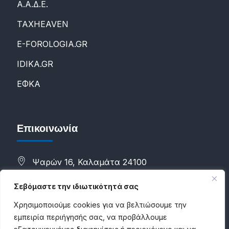
Α.Α.Δ.Ε.
ΤΑXHEAVEN
E-FOROLOGIA.GR
IDIKA.GR
ΕΦΚΑ
Επικοινωνία
Ψαρών 16, Καλαμάτα 24100
(+30) 2721088298
Σεβόμαστε την ιδιωτικότητά σας
(+30) 6983784500
Χρησιμοποιούμε cookies για να βελτιώσουμε την
εμπειρία περιήγησής σας, να προβάλλουμε
info@proconsultancies.com