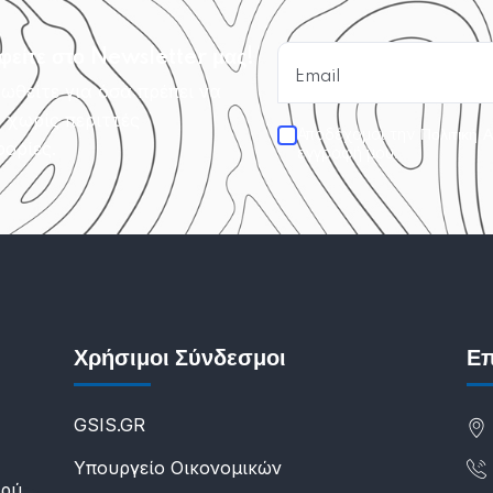
φείτε στο Newsletter μας!
ωθείτε για όσα πρέπει να
, χωρίς περιττές
Αποδέχομαι την
Πολιτική 
ορίες.
εγγραφή μου.
Χρήσιμοι Σύνδεσμοι
Επ
GSIS.GR
Υπουργείο Οικονομικών
υρύ