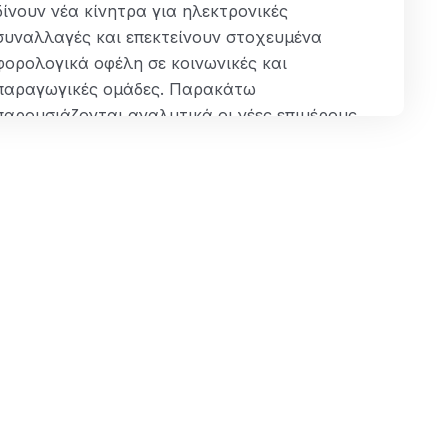
δίνουν νέα κίνητρα για ηλεκτρονικές
συναλλαγές και επεκτείνουν στοχευμένα
φορολογικά οφέλη σε κοινωνικές και
παραγωγικές ομάδες. Παρακάτω
παρουσιάζονται αναλυτικά οι νέες επιμέρους
παρεμβάσεις. 1.Παράταση κινήτρων για
ηλεκτρονικές συναλλαγές έως το 2026
Παρατείνεται για…
ΠΕΡΙΣΣΌΤΕΡΑ