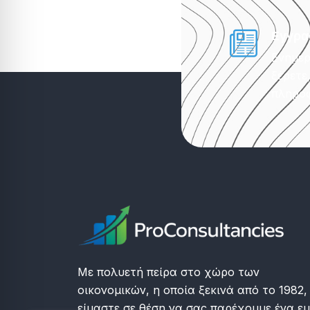
Εγγρα
Ενημερ
ξέρετε
πληροφ
Με πολυετή πείρα στο χώρο των
οικονομικών, η οποία ξεκινά από το 1982,
είμαστε σε θέση να σας παρέχουμε ένα ε