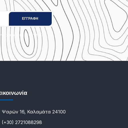
και συναινώ στην
Απορρήτου
ικοινωνία
Ψαρών 16, Καλαμάτα 24100
(+30) 2721088298