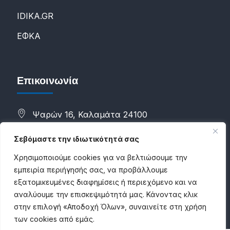
IDIKA.GR
ΕΦΚΑ
Επικοινωνία
Ψαρών 16, Καλαμάτα 24100
(+30) 2721088298
Σεβόμαστε την ιδιωτικότητά σας
(+30) 6983784500
Χρησιμοποιούμε cookies για να βελτιώσουμε την
εμπειρία περιήγησής σας, να προβάλλουμε
info@proconsultancies.com
εξατομικευμένες διαφημίσεις ή περιεχόμενο και να
αναλύουμε την επισκεψιμότητά μας. Κάνοντας κλικ
στην επιλογή «Αποδοχή Όλων», συναινείτε στη χρήση
των cookies από εμάς.