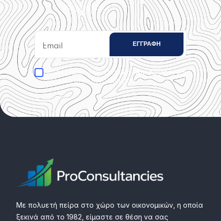
πληροφορίες.
Αποδέχομαι την
και
Πολιτική Απορρήτου
συναινώ στην εγγραφή μου.
Με πολυετή πείρα στο χώρο των οικονομικών, η οποία
ξεκινά από το 1982, είμαστε σε θέση να σας