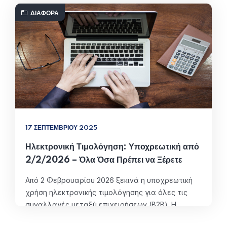
Δεκεμβρίου 2025 (διαβάστε περισσότερα εδώ.) Η
ΔΙΆΦΟΡΑ
αποδοχή πληρωμών μέσω υπηρεσιών άμεσης
πληρωμής IRIS επεκτείνεται πλέον και στα νομικά
πρόσωπα, σύμφωνα με το άρθρο 219 του ν.
5193/2025 (ΦΕΚ Α’ 56/11-04-2025). Πρόκειται για
μια σημαντική αλλαγή που αφορά…
ΠΕΡΙΣΣΌΤΕΡΑ
17 ΣΕΠΤΕΜΒΡΊΟΥ 2025
Ηλεκτρονική Τιμολόγηση: Υποχρεωτική από
2/2/2026 – Όλα Όσα Πρέπει να Ξέρετε
Από 2 Φεβρουαρίου 2026 ξεκινά η υποχρεωτική
χρήση ηλεκτρονικής τιμολόγησης για όλες τις
συναλλαγές μεταξύ επιχειρήσεων (B2B). Η
αλλαγή αυτή εντάσσεται στην ευρύτερη