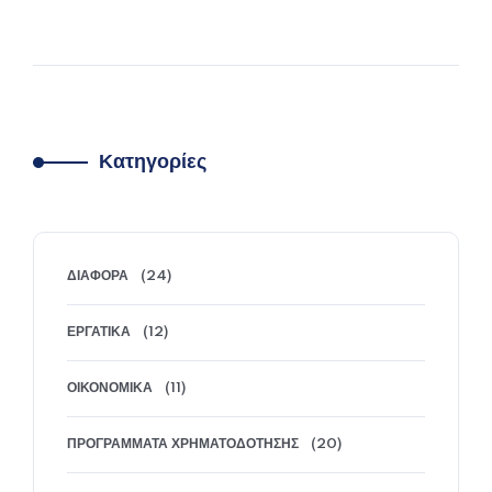
στρατηγική ψηφιοποίησης της ελληνικής
οικονομίας, μειώνοντας γραφειοκρατία και
φοροδιαφυγή. Η υποχρέωση αφορά: Κάθε
πώληση αγαθών ή παροχή υπηρεσιών μεταξύ
επιχειρήσεων στην Ελλάδα. Πωλήσεις προς
επιχειρήσεις τρίτων χωρών (εκτός ΕΕ). Για
Κατηγορίες
συναλλαγές με…
ΠΕΡΙΣΣΌΤΕΡΑ
ΔΙΆΦΟΡΑ
(24)
ΕΡΓΑΤΙΚΆ
(12)
ΟΙΚΟΝΟΜΙΚΆ
(11)
ΠΡΟΓΡΆΜΜΑΤΑ ΧΡΗΜΑΤΟΔΌΤΗΣΗΣ
(20)