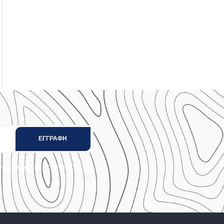
και συναινώ στην
Απορρήτου