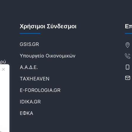
Χρήσιμοι Σύνδεσμοι
Επ
GSIS.GR
Υπουργείο Οικονομικών
υρύ
Α.Α.Δ.Ε.
ΤΑXHEAVEN
E-FOROLOGIA.GR
IDIKA.GR
ΕΦΚΑ