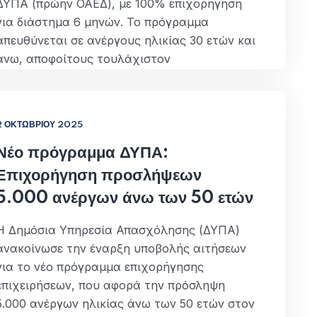
ΔΥΠΑ (πρώην ΟΑΕΔ), με 100% επιχορήγηση
για διάστημα 6 μηνών. Το πρόγραμμα
απευθύνεται σε ανέργους ηλικίας 30 ετών και
άνω, αποφοίτους τουλάχιστον
δευτεροβάθμιας εκπαίδευσης, και έχει στόχο
την απόκτηση πολύτιμης εργασιακής
εμπειρίας σε πραγματικές συνθήκες, με σκοπό
2 ΟΚΤΩΒΡΊΟΥ 2025
τη διευκόλυνση…
Νέο πρόγραμμα ΔΥΠΑ:
ΠΕΡΙΣΣΌΤΕΡΑ
Επιχορήγηση προσλήψεων
5.000 ανέργων άνω των 50 ετών
Η Δημόσια Υπηρεσία Απασχόλησης (ΔΥΠΑ)
ανακοίνωσε την έναρξη υποβολής αιτήσεων
για το νέο πρόγραμμα επιχορήγησης
επιχειρήσεων, που αφορά την πρόσληψη
5.000 ανέργων ηλικίας άνω των 50 ετών στον