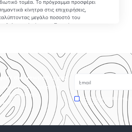
ιδιωτικό τομέα. Το πρόγραμμα προσφέρει
σημαντικά κίνητρα στις επιχειρήσεις,
καλύπτοντας μεγάλο ποσοστό του
μισθολογικού κόστους. Το πρόγραμμα
στοχεύει στη δημιουργία νέων θέσεων
πλήρους απασχόλησης για ανέργους άνω…
ΠΕΡΙΣΣΌΤΕΡΑ
φείτε στο Newsletter μας!
ωθείτε για όσα πρέπει να
, χωρίς περιττές
Αποδέχομαι την
Πολιτική 
ορίες.
εγγραφή μου.