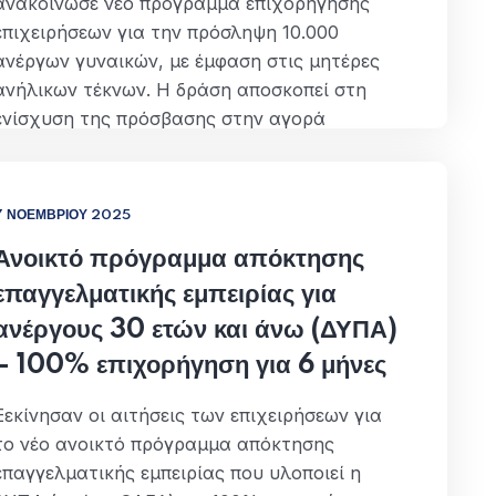
ανακοίνωσε νέο πρόγραμμα επιχορήγησης
επιχειρήσεων για την πρόσληψη 10.000
ανέργων γυναικών, με έμφαση στις μητέρες
ανήλικων τέκνων. Η δράση αποσκοπεί στη
ενίσχυση της πρόσβασης στην αγορά
εργασίας για ευάλωτες ομάδες ανέργων και
στη στήριξη των επιχειρήσεων που επιλέγουν
να απασχολήσουν αυτά τα άτομα μέσω
7 ΝΟΕΜΒΡΊΟΥ 2025
οικονομικών κινήτρων επιχορήγησης. Ποιοι
Ανοικτό πρόγραμμα απόκτησης
είναι οι…
επαγγελματικής εμπειρίας για
ΠΕΡΙΣΣΌΤΕΡΑ
ανέργους 30 ετών και άνω (ΔΥΠΑ)
– 100% επιχορήγηση για 6 μήνες
Ξεκίνησαν οι αιτήσεις των επιχειρήσεων για
το νέο ανοικτό πρόγραμμα απόκτησης
επαγγελματικής εμπειρίας που υλοποιεί η