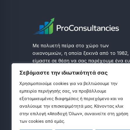
Με πολυετή πείρα στο χώρο των
οικονομικών, η οποία ξεκινά από το 1982,
είμαστε σε θέση να σας παρέχουμε ένα ε
φάσμα λογιστικών, φορολογικών και
Σεβόμαστε την ιδιωτικότητά σας
συμβουλευτικών υπηρεσιών οι οποίες θα
σας βοηθήσουν στην ανάπτυξη και τη
Χρησιμοποιούμε cookies για να βελτιώσουμε την
σωστή λειτουργία της επιχείρησής σας.
εμπειρία περιήγησής σας, να προβάλλουμε
εξατομικευμένες διαφημίσεις ή περιεχόμενο και να
αναλύουμε την επισκεψιμότητά μας. Κάνοντας κλικ
στην επιλογή «Αποδοχή Όλων», συναινείτε στη χρήση
των cookies από εμάς.